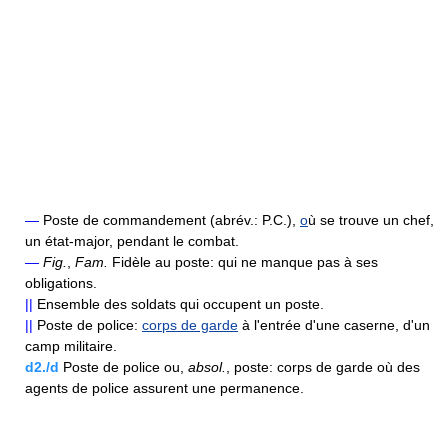
—
Poste de commandement (abrév.: P.C.),
o
ù se trouve un chef,
un état-major, pendant le combat.
—
Fig.
,
Fam.
Fidèle au poste: qui ne manque pas à ses
obligations.
||
Ensemble des soldats qui occupent un poste.
||
Poste de police:
corps de garde
à l'entrée d'une caserne, d'un
camp militaire.
d2./d
Poste de police ou,
absol.
, poste: corps de garde où des
agents de police assurent une permanence.