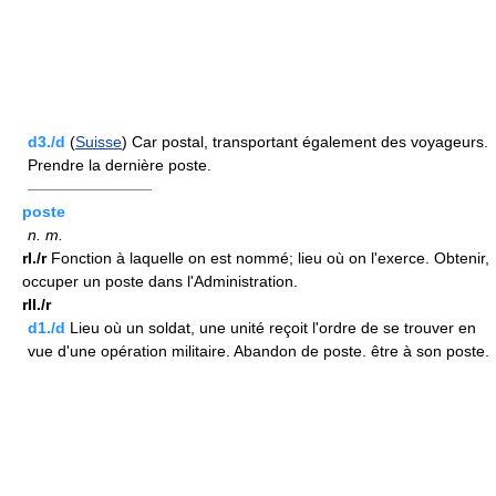
d3./d
(
Suisse
) Car postal, transportant également des voyageurs.
Prendre la dernière poste.
————————
poste
n.
m.
rI./r
Fonction à laquelle on est nommé; lieu où on l'exerce. Obtenir,
occuper un poste dans l'Administration.
rII./r
d1./d
Lieu où un soldat, une unité reçoit l'ordre de se trouver en
vue d'une opération militaire. Abandon de poste. être à son poste.