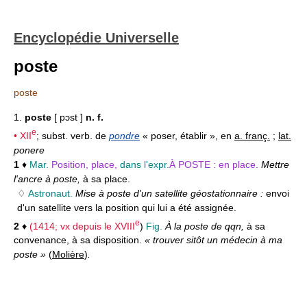
Encyclopédie Universelle
poste
poste
1.
poste
[ pɔst ]
n. f.
e
•
XII
; subst. verb. de
pondre
« poser, établir », en
a. franç.
;
lat.
ponere
1
♦
Mar.
Position, place,
dans l'expr.
À POSTE :
en place.
Mettre
l'ancre à poste,
à sa place.
♢
Astronaut.
Mise à poste d'un satellite géostationnaire :
envoi
d'un satellite vers la position qui lui a été assignée.
e
2
♦
(1414; vx depuis le
XVIII
)
Fig.
À la poste de qqn,
à sa
convenance, à sa disposition.
« trouver sitôt un médecin à ma
poste »
(
Molière
)
.