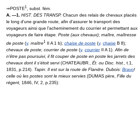
1
⇒POSTE
, subst. fém.
A. —1.
HIST. DES TRANSP.
Chacun des relais de chevaux placés
le long d'une grande route, afin d'assurer le transport des
voyageurs ainsi que l'acheminement du courrier et permettant aux
voyageurs de faire étape.
Poste (aux chevaux); maître, maîtresse
1
de poste
(
v
.
maître
II A 1 b);
chaise de poste
(
v
.
chaise
B 8);
chevaux de poste; courrier de poste
(
v
.
courrier
II A 1).
Afin de
n'être pas poursuivi, il fit couper de poste en poste les jarrets des
chevaux dont il s'étoit servi
(CHATEAUBR.,
Ét. ou Disc. hist.,
t.1,
1831, p.214).
Tapin: Il est sur la route de Flandre. Dubois:
Bravo
!
celle où les postes sont le mieux servies
(DUMAS père,
Fille du
régent,
1846, IV, 2, p.235):