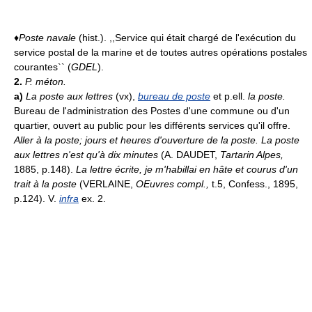
♦
Poste navale
(hist.). ,,Service qui était chargé de l'exécution du
service postal de la marine et de toutes autres opérations postales
courantes`` (
GDEL
).
2.
P. méton.
a)
La poste aux lettres
(vx),
bureau de poste
et p.ell.
la poste.
Bureau de l'administration des Postes d'une commune ou d'un
quartier, ouvert au public pour les différents services qu'il offre.
Aller à la poste; jours et heures d'ouverture de la poste.
La poste
aux lettres n'est qu'à dix minutes
(A. DAUDET,
Tartarin Alpes,
1885, p.148).
La lettre écrite, je m'habillai en hâte et courus d'un
trait à la poste
(VERLAINE,
OEuvres compl.,
t.5, Confess., 1895,
p.124). V.
infra
ex. 2.