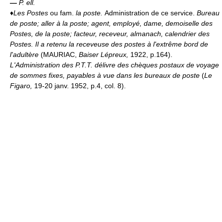
—
P. ell.
♦
Les Postes
ou fam.
la poste.
Administration de ce service.
Bureau
de poste; aller à la poste; agent, employé, dame, demoiselle des
Postes, de la poste; facteur, receveur, almanach, calendrier des
Postes.
Il a retenu la receveuse des postes à l'extrême bord de
l'adultère
(MAURIAC,
Baiser Lépreux,
1922, p.164).
L'Administration des P.T.T. délivre des chèques postaux de voyage
de sommes fixes, payables à vue dans les bureaux de poste
(
Le
Figaro,
19-20 janv. 1952, p.4, col. 8).