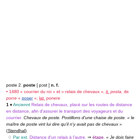
poste 2.
poste
[ pɔst ]
n. f.
• 1480 « courrier du roi » et « relais de chevaux »;
it.
posta,
de
porre
«
poser
»;
lat.
ponere
1
♦
Anciennt
Relais de chevaux, placé sur les routes de distance
en distance, afin d'assurer le transport des voyageurs et du
courrier.
Chevaux de poste. Postillons d'une chaise de poste. « le
maître de poste vint lui dire qu'il n'y avait pas de chevaux »
(
Stendhal
)
.
♢
Par ext.
Distance d'un relais à l'autre.
⇒
étape
.
« Je dois faire