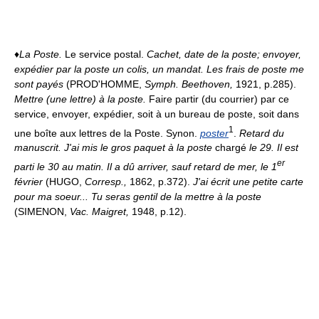
♦
La Poste.
Le service postal.
Cachet, date de la poste; envoyer,
expédier par la poste un colis, un mandat.
Les frais de poste me
sont payés
(PROD'HOMME,
Symph. Beethoven,
1921, p.285).
Mettre (une lettre) à la poste.
Faire partir (du courrier) par ce
service, envoyer, expédier, soit à un bureau de poste, soit dans
1
une boîte aux lettres de la Poste. Synon.
poster
.
Retard du
manuscrit. J'ai mis le gros paquet à la poste
chargé
le 29. Il est
er
parti le 30 au matin. Il a dû arriver, sauf retard de mer, le 1
février
(HUGO,
Corresp.,
1862, p.372).
J'ai écrit une petite carte
pour ma soeur... Tu seras gentil de la mettre à la poste
(SIMENON,
Vac. Maigret,
1948, p.12).