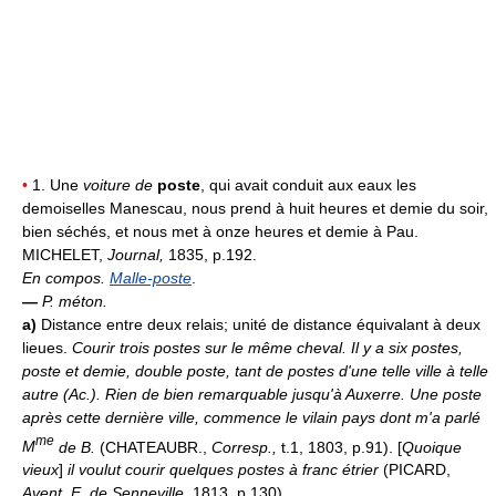
•
1. Une
voiture de
poste
, qui avait conduit aux eaux les
demoiselles Manescau, nous prend à huit heures et demie du soir,
bien séchés, et nous met à onze heures et demie à Pau.
MICHELET,
Journal,
1835, p.192.
En compos.
Malle-poste
.
—
P. méton.
a)
Distance entre deux relais; unité de distance équivalant à deux
lieues.
Courir trois postes sur le même cheval.
Il y a six postes,
poste et demie, double poste, tant de postes d'une telle ville à telle
autre (
Ac.
).
Rien de bien remarquable jusqu'à Auxerre. Une poste
après cette dernière ville, commence le vilain pays dont m'a parlé
me
M
de B.
(CHATEAUBR.,
Corresp.,
t.1, 1803, p.91). [
Quoique
vieux
]
il voulut courir quelques postes à franc étrier
(PICARD,
Avent. E. de Senneville,
1813, p.130).