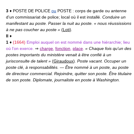
3
♦ POSTE DE POLICE
ou
POSTE :
corps de garde ou antenne
d'un commissariat de police; local où il est installé.
Conduire un
manifestant au poste. Passer la nuit au poste. « nous réussissions
à ne pas coucher au poste »
(
Loti
)
.
II
♦
1
♦
(1664)
Emploi auquel on est nommé dans une hiérarchie; lieu
où l'on exerce.
⇒
charge
,
fonction
,
place
.
« Chaque fois qu'un des
postes importants du ministère venait à être confié à un
jurisconsulte de talent »
(
Giraudoux
)
. Poste vacant. Occuper un
poste clé, à responsabilités.
—
Être nommé à un poste, au poste
de directeur commercial. Rejoindre, quitter son poste. Être titulaire
de son poste. Diplomate, journaliste en poste à Washington.