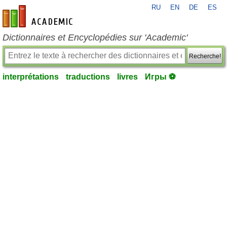
RU
EN
DE
ES
fr-academic.com
Dictionnaires et Encyclopédies sur 'Academic'
Recherche!
interprétations
traductions
livres
Игры ⚽