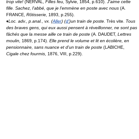
trop vite!
(NERVAL,
Filles feu,
Sylvie, 1854, p.610).
J'aime cette
fille. Sachez, l'abbé, que je l'emmène en poste avec nous
(A.
FRANCE,
Rôtisserie,
1893, p.255).
♦
Loc. adv., p.anal., vx.
(
Aller
) (
d'
)un train de poste.
Très vite.
Tous
des braves gens, qui eux aussi pensent à réveillonner, ne sont pas
fâchés que la messe aille ce train de poste
(A. DAUDET,
Lettres
moulin,
1869, p.174).
Elle prend le volume et lit en écolière, en
pensionnaire, sans nuance et d'un train de poste
(LABICHE,
Cigale chez fourmis,
1876, VIII, p.229).