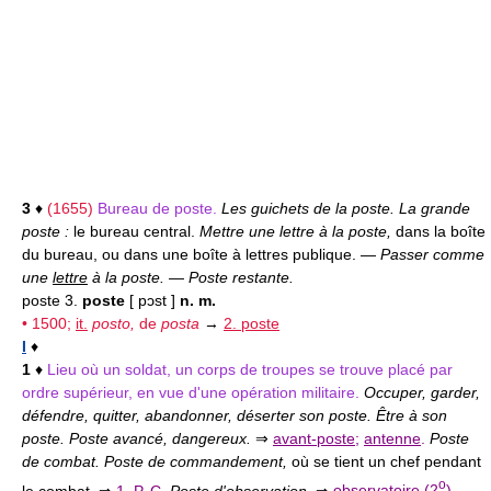
3
♦
(1655)
Bureau de poste.
Les guichets de la poste. La grande
poste :
le bureau central.
Mettre une lettre à la poste,
dans la boîte
du bureau, ou dans une boîte à lettres publique. —
Passer comme
une
lettre
à la poste.
—
Poste restante.
poste 3.
poste
[ pɔst ]
n. m.
• 1500;
it.
posto,
de
posta
→
2. poste
I
♦
1
♦
Lieu où un soldat, un corps de troupes se trouve placé par
ordre supérieur, en vue d'une opération militaire.
Occuper, garder,
défendre, quitter, abandonner, déserter son poste. Être à son
poste. Poste avancé, dangereux.
⇒
avant-poste
;
antenne
.
Poste
de combat. Poste de commandement,
où se tient un chef pendant
o
le combat. ⇒
1. P. C
.
Poste d'observation.
⇒
observatoire
(2
).