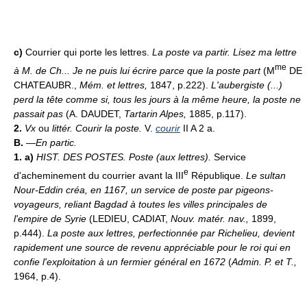
c)
Courrier qui porte les lettres.
La poste va partir.
Lisez ma lettre
me
à M. de Ch... Je ne puis lui écrire parce que la poste part
(M
DE
CHATEAUBR.,
Mém. et lettres,
1847, p.222).
L'aubergiste (...)
perd la tête comme si, tous les jours à la même heure, la poste ne
passait pas
(A. DAUDET,
Tartarin Alpes,
1885, p.117).
2.
Vx
ou
littér.
Courir la poste.
V.
courir
II A 2 a.
B.
—
En partic.
1. a)
HIST. DES POSTES.
Poste (aux lettres).
Service
e
d'acheminement du courrier avant la III
République.
Le sultan
Nour-Eddin créa, en 1167, un service de poste par pigeons-
voyageurs, reliant Bagdad à toutes les villes principales de
l'empire de Syrie
(LEDIEU, CADIAT,
Nouv. matér. nav.,
1899,
p.444).
La poste aux lettres, perfectionnée par Richelieu, devient
rapidement une source de revenu appréciable pour le roi qui en
confie l'exploitation à un fermier général en 1672
(
Admin. P. et T.,
1964, p.4).